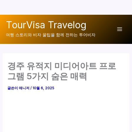
콘
TourVisa Travelog
텐
Mai
츠
여행 스토리와 비자 꿀팁을 함께 전하는 투어비자
로
Men
건
너
경주 유적지 미디어아트 프로
뛰
기
그램 5가지 숨은 매력
글쓴이
매니저
/
10월 6, 2025