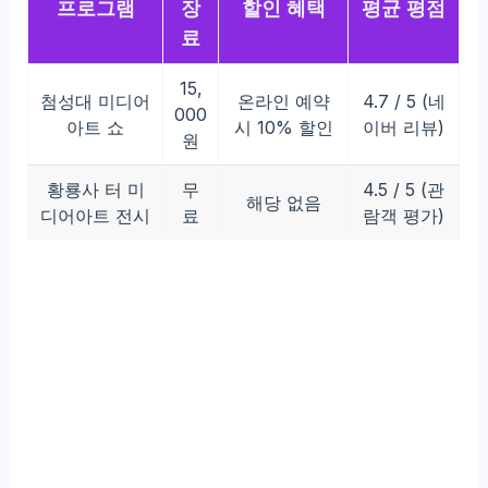
프로그램
장
할인 혜택
평균 평점
료
15,
첨성대 미디어
온라인 예약
4.7 / 5 (네
000
아트 쇼
시 10% 할인
이버 리뷰)
원
황룡사 터 미
무
4.5 / 5 (관
해당 없음
디어아트 전시
료
람객 평가)