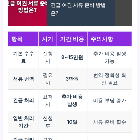
긴급 여권 서류 준비 방법
은?
항목
시기
기간·비용
주의사항
기본 수수
신청
추가 비용 발생
8~15만원
료
시
가능
필요
번역 정확성 확
서류 번역
3만원
시
인 필요
요청
추가 비용
긴급 처리
비용 부담 증가
시
발생
일반 처리
신청
10일
서류 준비 필수
기간
후
긴급 처리
요청