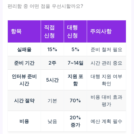
편리함 중 어떤 점을 우선시할까요?
직접
대행
항목
주의사항
신청
신청
실패율
15%
5%
준비 철저 필요
준비 기간
2주
7~14일
시간 관리 중요
인터뷰 준비
지원 포
대행 지원 여부
5시간
시간
함
확인
비용 대비 효과
시간 절약
기본
70%
평가
20%
비용
낮음
예산 계획 필수
증가