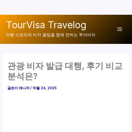
콘
TourVisa Travelog
텐
Mai
츠
여행 스토리와 비자 꿀팁을 함께 전하는 투어비자
로
Men
건
너
관광 비자 발급 대행, 후기 비교
뛰
기
분석은?
글쓴이
매니저
/
10월 24, 2025