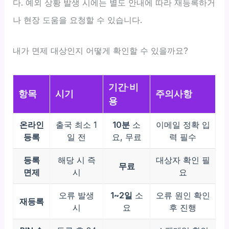
다. 예외 상황 발생 시에는 별도 안내에 따라 재등록하거
나 현장 도움을 요청할 수 있습니다.
내가 면제 대상인지 어떻게 확인할 수 있을까요?
기간·비
항목
시기
주의사항
용
온라인
출국 최소 1
10분
소
이메일 정확 입
등록
일 전
요, 무료
력 필수
등록
해당 시 즉
대상자 확인 필
무료
면제
시
요
오류 발생
1~2일
소
오류 원인 확인
재등록
시
요
후 진행