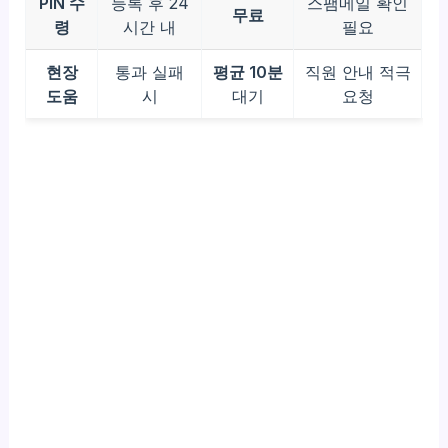
PIN 수
등록 후 24
스팸메일 확인
무료
령
시간 내
필요
현장
통과 실패
평균 10분
직원 안내 적극
도움
시
대기
요청