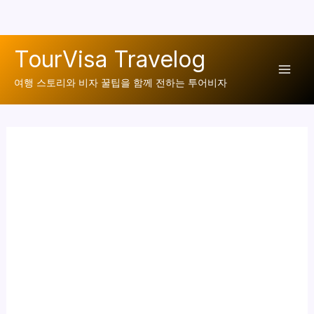
콘
TourVisa Travelog
텐
Mai
츠
여행 스토리와 비자 꿀팁을 함께 전하는 투어비자
로
Men
건
너
뛰
기