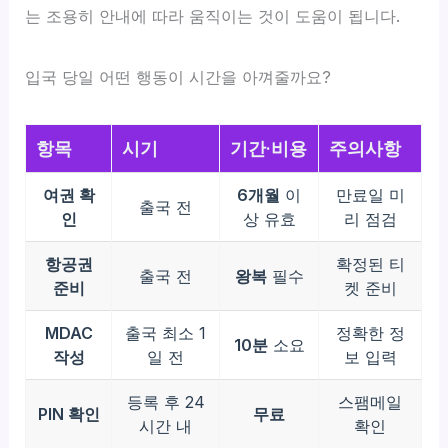
는 조용히 안내에 따라 움직이는 것이 도움이 됩니다.
입국 당일 어떤 행동이 시간을 아껴줄까요?
항목
시기
기간·비용
주의사항
여권 확
6개월
이
만료일 미
출국 전
인
상 유효
리 점검
항공권
확정된 티
출국 전
왕복
필수
준비
켓 준비
MDAC
출국 최소 1
정확한 정
10분
소요
작성
일 전
보 입력
등록 후 24
스팸메일
PIN 확인
무료
시간 내
확인