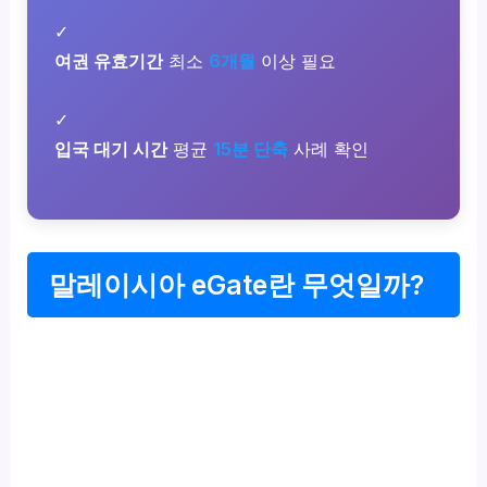
✓
여권 유효기간
최소
6개월
이상 필요
✓
입국 대기 시간
평균
15분 단축
사례 확인
말레이시아 eGate란 무엇일까?