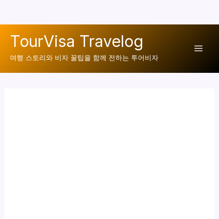
콘
TourVisa Travelog
텐
Mai
츠
여행 스토리와 비자 꿀팁을 함께 전하는 투어비자
로
Men
건
너
뛰
기