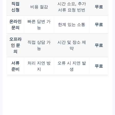
직접
시간 소요, 추가
비용 절감
무료
신청
서류 요청 빈번
온라인
빠른 답변 가
한계 있는 소통
무료
문의
능
오프라
직접 상담 가
시간 및 장소 제
인 문
무료
능
약
의
서류
처리 지연 방
오류 시 지연 발
무료
준비
지
생