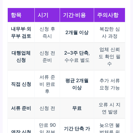
항목
시기
기간·비용
주의사항
내무부·외
신청 후
복잡한 심
2개월 이상
무부 검토
즉시
사 과정
업체 신뢰
대행업체
신청 전
2~3주 단축
,
도 확인 필
신청
준비
수수료 별도
수
서류 준
평균 2개월
추가 서류
직접 신청
비 완료
이상
요청 가능
후
오류 시 지
서류 준비
신청 전
무료
연 발생
만료 90
늦으면 불
기간 단축 가
연장 신청
일 전부
법체류 위