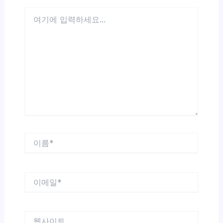
여
기
에
입
력
하
세
요...
이
름
*
이
메
일
*
웹