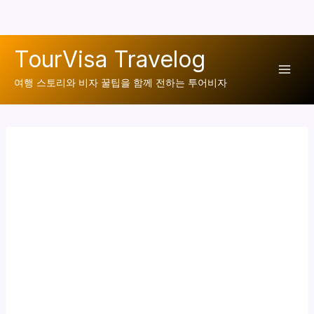
콘
TourVisa Travelog
텐
Mai
츠
여행 스토리와 비자 꿀팁을 함께 전하는 투어비자
로
Men
건
너
뛰
기