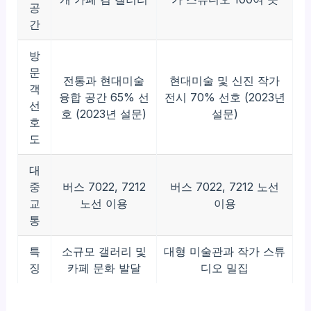
공
간
방
문
전통과 현대미술
현대미술 및 신진 작가
객
융합 공간 65% 선
전시 70% 선호 (2023년
선
호 (2023년 설문)
설문)
호
도
대
중
버스 7022, 7212
버스 7022, 7212 노선
교
노선 이용
이용
통
특
소규모 갤러리 및
대형 미술관과 작가 스튜
징
카페 문화 발달
디오 밀집