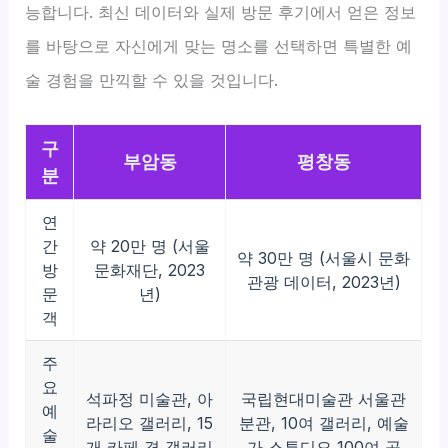
능합니다. 최신 데이터와 실제 방문 후기에서 얻은 정보
를 바탕으로 자신에게 맞는 명소를 선택하면 특별한 예
술 경험을 만끽할 수 있을 것입니다.
구
부암동
평창동
분
연
간
약 20만 명 (서울
약 30만 명 (서울시 문화
방
문화재단, 2023
관광 데이터, 2023년)
문
년)
객
주
요
석파정 미술관, 아
국립현대미술관 서울관
예
라리오 갤러리, 15
분관, 10여 갤러리, 예술
술
개 카페 겸 갤러리
가 스튜디오 100여 곳