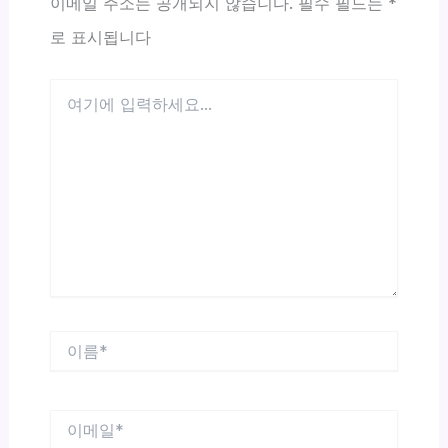
이메일 주소는 공개되지 않습니다.
필수 필드는
*
로 표시됩니다
여
기
에
입
력
하
세
요...
이
름
*
이
메