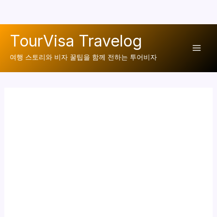
콘
TourVisa Travelog
텐
Mai
츠
여행 스토리와 비자 꿀팁을 함께 전하는 투어비자
로
Men
건
너
뛰
기