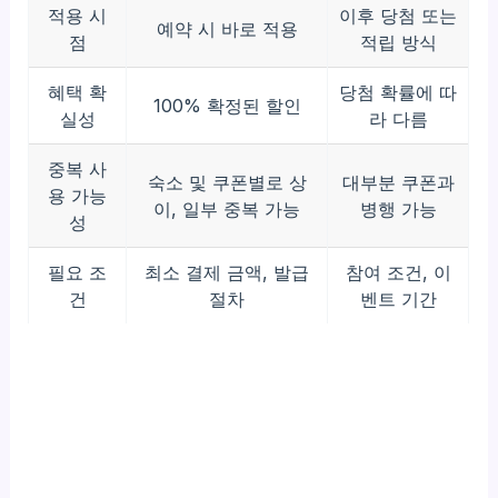
적용 시
이후 당첨 또는
예약 시 바로 적용
점
적립 방식
혜택 확
당첨 확률에 따
100% 확정된 할인
실성
라 다름
중복 사
숙소 및 쿠폰별로 상
대부분 쿠폰과
용 가능
이, 일부 중복 가능
병행 가능
성
필요 조
최소 결제 금액, 발급
참여 조건, 이
건
절차
벤트 기간