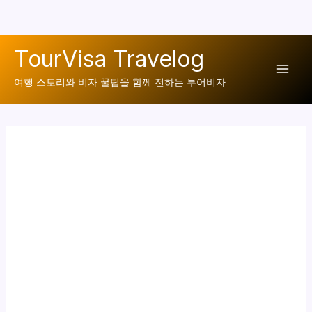
콘
TourVisa Travelog
텐
Mai
츠
여행 스토리와 비자 꿀팁을 함께 전하는 투어비자
로
Men
건
너
뛰
기