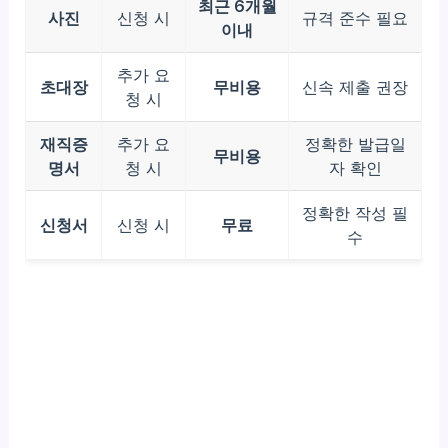
최근 6개월
사진
신청 시
규격 준수 필요
이내
추가 요
초대장
무비용
신속 제출 권장
청 시
재직증
추가 요
정확한 발급일
무비용
명서
청 시
자 확인
정확한 작성 필
신청서
신청 시
무료
수