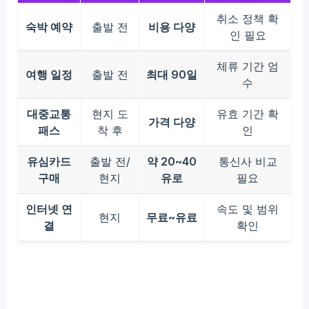
취소 정책 확
숙박 예약
출발 전
비용 다양
인 필요
체류 기간 엄
여행 일정
출발 전
최대 90일
수
대중교통
현지 도
유효 기간 확
가격 다양
패스
착 후
인
유심카드
출발 전/
약 20~40
통신사 비교
구매
현지
유로
필요
인터넷 연
속도 및 범위
현지
무료~유료
결
확인