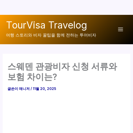
콘
TourVisa Travelog
텐
Mai
츠
여행 스토리와 비자 꿀팁을 함께 전하는 투어비자
로
Men
건
너
스웨덴 관광비자 신청 서류와
뛰
기
보험 차이는?
글쓴이
매니저
/
11월 20, 2025