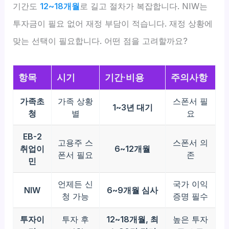
기간도
12~18개월
로 길고 절차가 복잡합니다. NIW는
투자금이 필요 없어 재정 부담이 적습니다. 재정 상황에
맞는 선택이 필요합니다. 어떤 점을 고려할까요?
항목
시기
기간·비용
주의사항
가족초
가족 상황
스폰서 필
1~3년 대기
청
별
요
EB-2
고용주 스
스폰서 의
취업이
6~12개월
폰서 필요
존
민
언제든 신
국가 이익
NIW
6~9개월 심사
청 가능
증명 필수
투자이
투자 후
12~18개월, 최
높은 투자