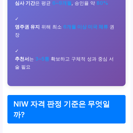
심사 기간
은 평균
6~9개월
, 승인율 약
80%
✓
영주권 유지
위해 최소
6개월 이상 미국 체류
권
장
✓
추천서
는
3~5통
확보하고 구체적 성과 중심 서
술 필요
NIW 자격 판정 기준은 무엇일
까?