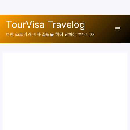
콘
TourVisa Travelog
텐
Mai
츠
여행 스토리와 비자 꿀팁을 함께 전하는 투어비자
로
Men
건
너
뛰
기