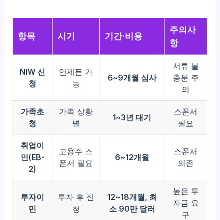
주의사
항목
시기
기간·비용
항
서류 불
NIW 신
언제든 가
6~9개월 심사
충분 주
청
능
의
가족초
가족 상황
스폰서
1~3년 대기
청
별
필요
취업이
고용주 스
스폰서
민(EB-
6~12개월
폰서 필요
의존
2)
높은 투
투자이
투자 후 신
12~18개월, 최
자금 요
민
청
소 90만 달러
구