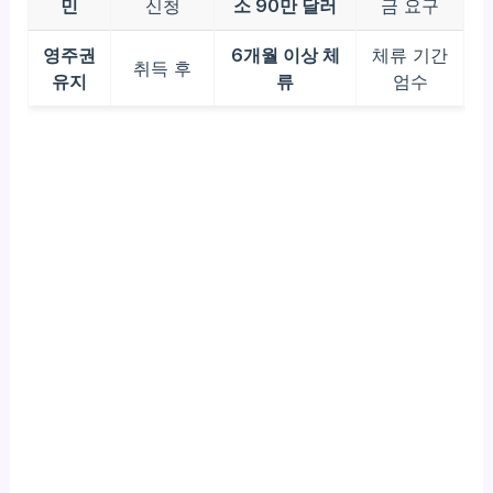
민
신청
소 90만 달러
금 요구
영주권
6개월 이상 체
체류 기간
취득 후
유지
류
엄수