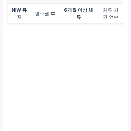
NIW 유
6개월 이상 체
체류 기
영주권 후
지
류
간 엄수