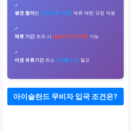
✓
쉥겐 협약
은
180일 중 90일
체류 제한 규정 적용
✓
체류 기간
초과 시
벌금과 입국 제한
가능
✓
여권 유효기간
최소
3개월 이상
필요
아이슬란드 무비자 입국 조건은?