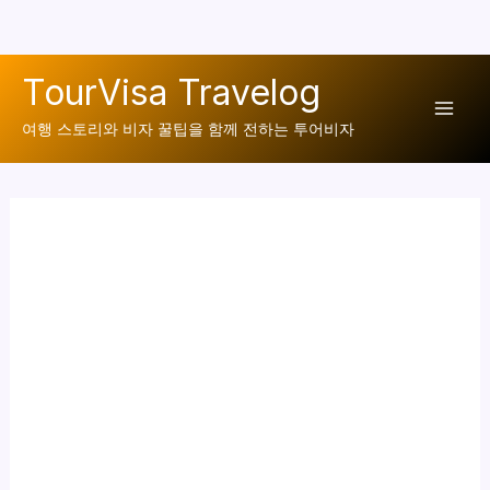
콘
TourVisa Travelog
텐
Mai
츠
여행 스토리와 비자 꿀팁을 함께 전하는 투어비자
로
Men
건
너
뛰
기