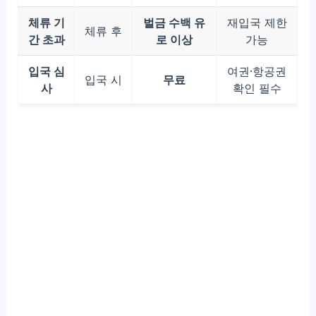
체류 기
벌금 수백 유
재입국 제한
체류 후
간 초과
로 이상
가능
입국 심
여권·항공권
입국 시
무료
사
확인 필수