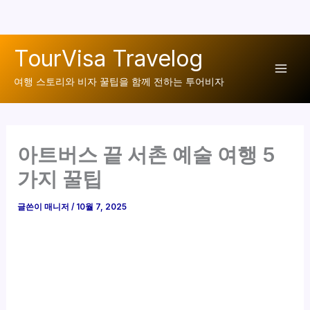
콘
TourVisa Travelog
텐
Mai
츠
여행 스토리와 비자 꿀팁을 함께 전하는 투어비자
로
Men
건
너
아트버스 끝 서촌 예술 여행 5
뛰
기
가지 꿀팁
글쓴이
매니저
/
10월 7, 2025