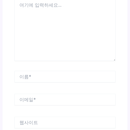
여
기
에
입
력
하
세
요...
이
름
*
이
메
일
*
웹
사