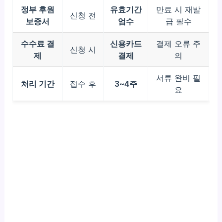
정부 후원
유효기간
만료 시 재발
신청 전
보증서
엄수
급 필수
수수료 결
신용카드
결제 오류 주
신청 시
제
결제
의
서류 완비 필
처리 기간
접수 후
3~4주
요