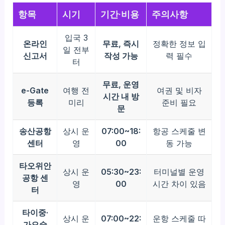
항목
시기
기간·비용
주의사항
입국 3
온라인
무료, 즉시
정확한 정보 입
일 전부
신고서
작성 가능
력 필수
터
무료, 운영
e-Gate
여행 전
여권 및 비자
시간 내 방
등록
미리
준비 필요
문
송산공항
상시 운
07:00~18:
항공 스케줄 변
센터
영
00
동 가능
타오위안
상시 운
05:30~23:
터미널별 운영
공항 센
영
00
시간 차이 있음
터
타이중·
상시 운
07:00~22:
운항 스케줄 따
가오슝