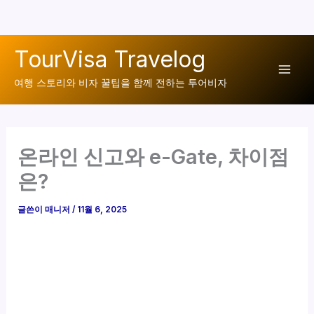
콘
TourVisa Travelog
텐
Mai
츠
여행 스토리와 비자 꿀팁을 함께 전하는 투어비자
로
Men
건
너
온라인 신고와 e-Gate, 차이점
뛰
기
은?
글쓴이
매니저
/
11월 6, 2025