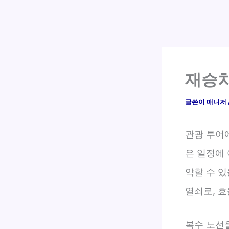
재승차
글쓴이
매니저
관광 투어
은 일정에 
약할 수 있
열쇠로, 
복수 노선