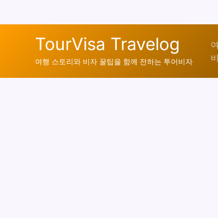
콘
TourVisa Travelog
텐
여
비
츠
여행 스토리와 비자 꿀팁을 함께 전하는 투어비자
로
건
너
뛰
기