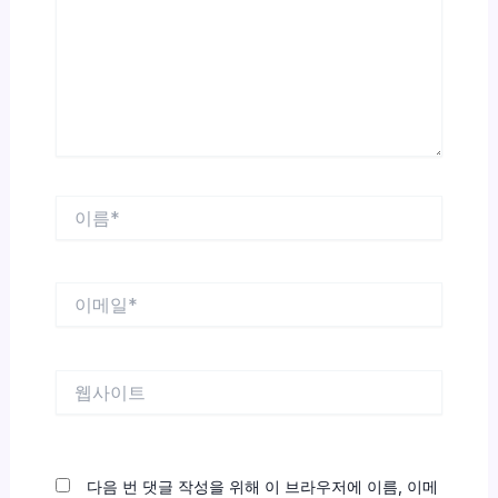
력
하
세
요...
이
름
*
이
메
일
*
웹
사
이
트
다음 번 댓글 작성을 위해 이 브라우저에 이름, 이메