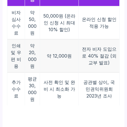
비자
약
50,000원 (온라
심사
50,
온라인 신청 할인
인 신청 시 최대
수수
000
적용 가능
10% 할인)
료
원
인쇄
약
전자 비자 도입으
및 우
20,
약 12,000원
로 40% 절감 (외
편 비
000
교부 발표)
용
원
평균
추가
사전 확인 및 완
공관별 상이, 국
30,
수수
비 시 최소화 가
민권익위원회
000
료
능
2023년 조사
원