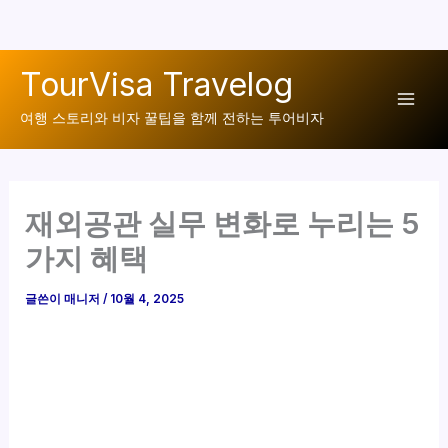
콘
TourVisa Travelog
텐
Mai
츠
여행 스토리와 비자 꿀팁을 함께 전하는 투어비자
로
Men
건
너
재외공관 실무 변화로 누리는 5
뛰
기
가지 혜택
글쓴이
매니저
/
10월 4, 2025