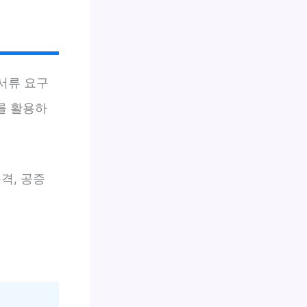
서류 요구
를 활용하
격, 공증