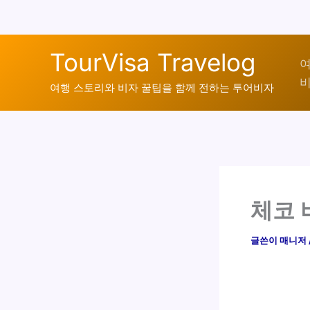
콘
TourVisa Travelog
텐
여
비
츠
여행 스토리와 비자 꿀팁을 함께 전하는 투어비자
로
건
너
뛰
기
체코 
글쓴이
매니저