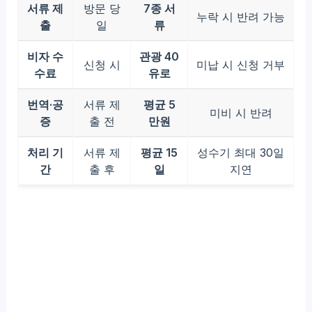
서류 제
방문 당
7종 서
누락 시 반려 가능
출
일
류
비자 수
관광 40
신청 시
미납 시 신청 거부
수료
유로
번역·공
서류 제
평균 5
미비 시 반려
증
출 전
만원
처리 기
서류 제
평균 15
성수기 최대 30일
간
출 후
일
지연