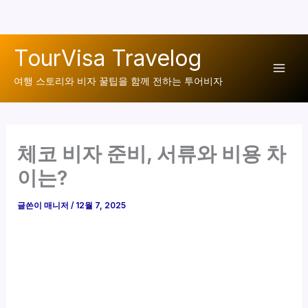
콘
TourVisa Travelog
텐
Mai
츠
여행 스토리와 비자 꿀팁을 함께 전하는 투어비자
로
Men
건
너
체코 비자 준비, 서류와 비용 차
뛰
기
이는?
글쓴이
매니저
/
12월 7, 2025