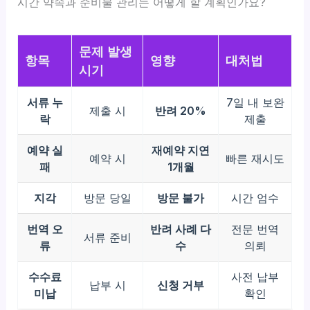
시간 약속과 준비물 관리는 어떻게 할 계획인가요?
문제 발생
항목
영향
대처법
시기
서류 누
7일 내 보완
제출 시
반려 20%
락
제출
예약 실
재예약 지연
예약 시
빠른 재시도
패
1개월
지각
방문 당일
방문 불가
시간 엄수
번역 오
반려 사례 다
전문 번역
서류 준비
류
수
의뢰
수수료
사전 납부
납부 시
신청 거부
미납
확인