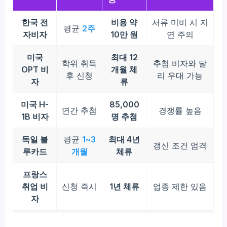
한국 전
비용 약
서류 미비 시 지
평균
2주
자비자
10만 원
연 주의
미국
최대 12
학위 취득
추첨 비자와 달
OPT 비
개월 체
후 신청
리 우대 가능
자
류
미국 H-
85,000
연간 추첨
경쟁률 높음
1B 비자
명 추첨
독일 블
평균
1~3
최대 4년
갱신 조건 엄격
루카드
개월
체류
프랑스
취업 비
신청 즉시
1년 체류
업종 제한 있음
자