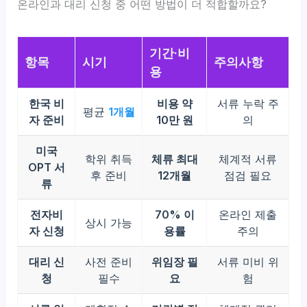
온라인과 대리 신청 중 어떤 방법이 더 적합할까요?
기간·비
항목
시기
주의사항
용
한국 비
비용 약
서류 누락 주
평균
1개월
자 준비
10만 원
의
미국
학위 취득
체류 최대
체계적 서류
OPT 서
후 준비
12개월
점검 필요
류
전자비
70% 이
온라인 제출
상시 가능
자 신청
용률
주의
대리 신
사전 준비
위임장 필
서류 미비 위
청
필수
요
험