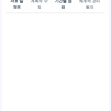
서류 일
계획적 수
기간별 점
체계적 관리
정표
립
검
필요