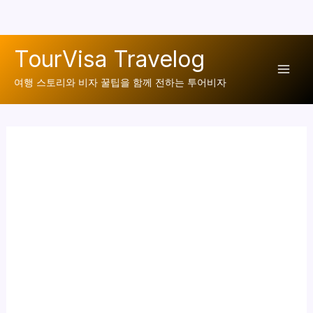
콘
TourVisa Travelog
텐
Mai
츠
여행 스토리와 비자 꿀팁을 함께 전하는 투어비자
로
Men
건
너
뛰
기