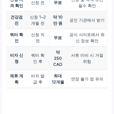
신청 전
무료
격 확인
필수 확인
건강검
신청 1~2
약 10
공인 기관에서 받기
진
개월 전
만 원
쿼터 확
신청 직
공식 사이트에서 최
무료
인
전
신 정보 확인
약
비자 신
쿼터 확
서류 미비 시 거절
250
청
인 후
위험
CAD
체류 계
비자 발
최대
연장 불가 점 유의
획
급 후
12개월