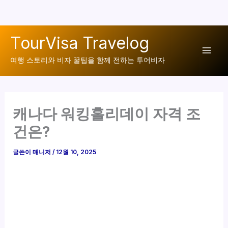
콘
TourVisa Travelog
텐
Mai
츠
여행 스토리와 비자 꿀팁을 함께 전하는 투어비자
로
Men
건
너
캐나다 워킹홀리데이 자격 조
뛰
기
건은?
글쓴이
매니저
/
12월 10, 2025