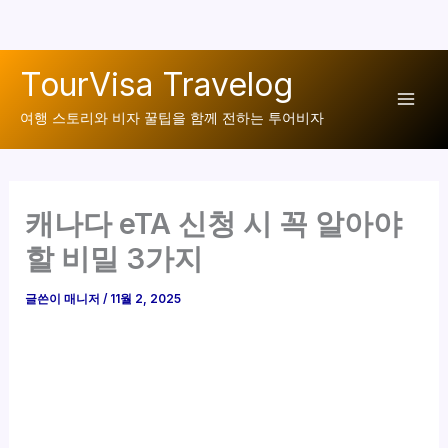
콘
TourVisa Travelog
텐
Mai
츠
여행 스토리와 비자 꿀팁을 함께 전하는 투어비자
로
Men
건
너
캐나다 eTA 신청 시 꼭 알아야
뛰
기
할 비밀 3가지
글쓴이
매니저
/
11월 2, 2025