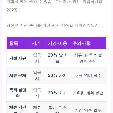
위험을 크게 줄일 수 있습니다 (출처: 케냐 출입국관리
2023).
당신은 어떤 준비를 가장 먼저 시작할 계획인가요?
항목
시기
기간·비용
주의사항
입국
20%
발생
서류 및 목적 불
거절 사유
시
률
명확 주의
입국
서류 문제
50%
차지
서류 완비 필수
시
목적 불명
입국
30%
차지
명확한 계획 필요
확
시
체류 기간
체류
벌금 부과
기간 엄수 필수