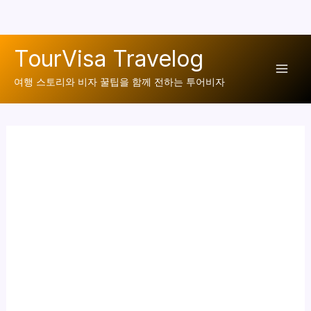
콘
TourVisa Travelog
텐
Mai
츠
여행 스토리와 비자 꿀팁을 함께 전하는 투어비자
로
Men
건
너
뛰
기