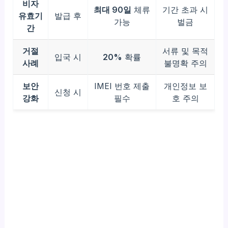
비자
최대 90일
체류
기간 초과 시
유효기
발급 후
가능
벌금
간
거절
서류 및 목적
입국 시
20%
확률
사례
불명확 주의
보안
IMEI 번호 제출
개인정보 보
신청 시
강화
필수
호 주의