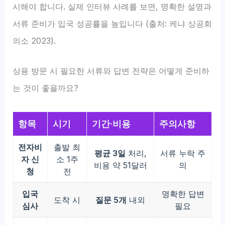
시해야 합니다. 실제 인터뷰 사례를 보면, 명확한 설명과
서류 준비가 입국 성공률을 높입니다 (출처: 케냐 상공회
의소 2023).
상용 방문 시 필요한 서류와 답변 전략은 어떻게 준비하
는 것이 좋을까요?
항목
시기
기간·비용
주의사항
전자비
출발 최
평균 3일
처리,
서류 누락 주
자 신
소 1주
비용 약 51달러
의
청
전
입국
명확한 답변
도착 시
질문 5개
내외
심사
필요