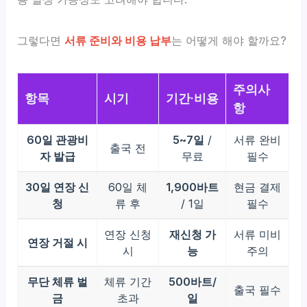
그렇다면
서류 준비와 비용 납부
는 어떻게 해야 할까요?
주의사
항목
시기
기간·비용
항
60일 관광비
5~7일
/
서류 완비
출국 전
자 발급
무료
필수
30일 연장 신
60일 체
1,900바트
현금 결제
청
류 후
/ 1일
필수
연장 신청
재신청 가
서류 미비
연장 거절 시
시
능
주의
무단 체류 벌
체류 기간
500바트/
출국 필수
금
초과
일