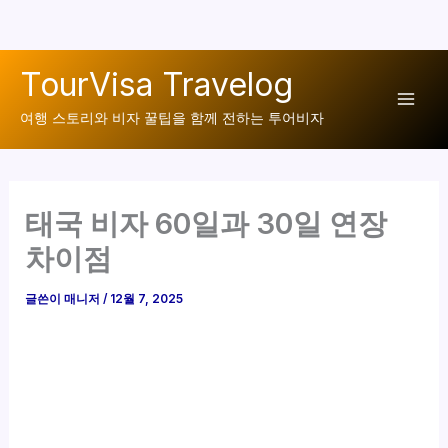
콘
TourVisa Travelog
텐
Mai
츠
여행 스토리와 비자 꿀팁을 함께 전하는 투어비자
로
Men
건
너
태국 비자 60일과 30일 연장
뛰
기
차이점
글쓴이
매니저
/
12월 7, 2025