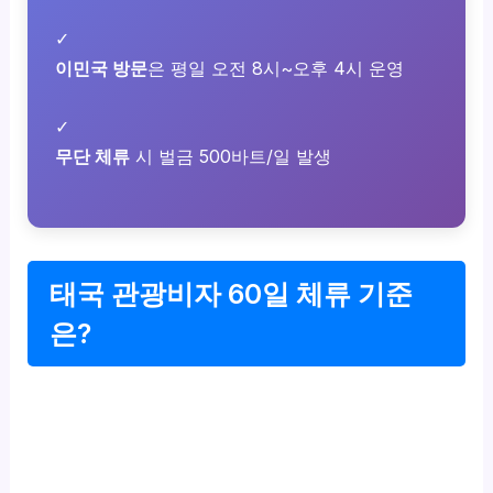
✓
이민국 방문
은 평일 오전 8시~오후 4시 운영
✓
무단 체류
시 벌금 500바트/일 발생
태국 관광비자 60일 체류 기준
은?