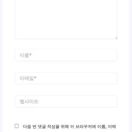
력
하
세
요...
이
름
*
이
메
일
*
웹
사
이
트
다음 번 댓글 작성을 위해 이 브라우저에 이름, 이메