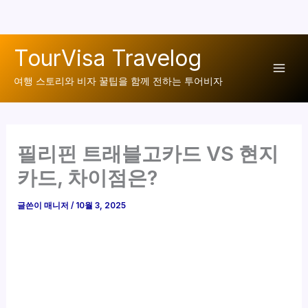
콘
TourVisa Travelog
텐
Mai
츠
여행 스토리와 비자 꿀팁을 함께 전하는 투어비자
로
Men
건
너
필리핀 트래블고카드 VS 현지
뛰
기
카드, 차이점은?
글쓴이
매니저
/
10월 3, 2025