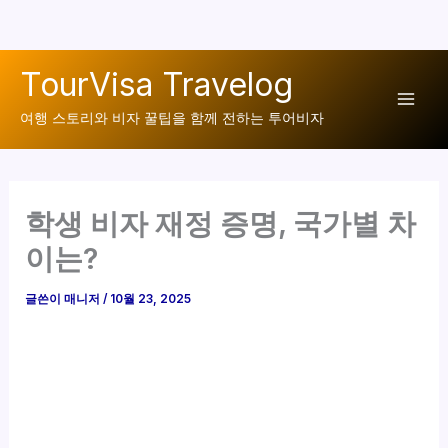
콘
TourVisa Travelog
텐
Mai
츠
여행 스토리와 비자 꿀팁을 함께 전하는 투어비자
로
Men
건
너
학생 비자 재정 증명, 국가별 차
뛰
기
이는?
글쓴이
매니저
/
10월 23, 2025