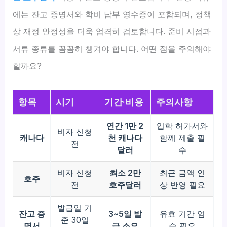
에는 잔고 증명서와 학비 납부 영수증이 포함되며, 정책
상 재정 안정성을 더욱 엄격히 검토합니다. 준비 시점과
서류 종류를 꼼꼼히 챙겨야 합니다. 어떤 점을 주의해야
할까요?
항목
시기
기간·비용
주의사항
연간 1만 2
입학 허가서와
비자 신청
캐나다
천 캐나다
함께 제출 필
전
달러
수
비자 신청
최소 2만
최근 금액 인
호주
전
호주달러
상 반영 필요
발급일 기
잔고 증
3~5일 발
유효 기간 엄
준 30일
명서
급 소요
수 필요