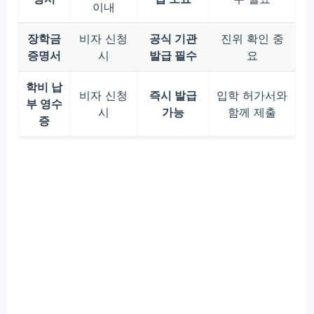
이내
장학금
비자 신청
공식 기관
진위 확인 중
증명서
시
발급 필수
요
학비 납
비자 신청
즉시 발급
입학 허가서와
부 영수
시
가능
함께 제출
증