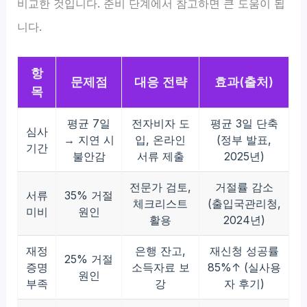
비교한 것입니다. 준비 단계에서 참고하면 큰 도움이 됩
니다.
항
문제점
대응 전략
효과(출처)
목
평균 7일
전자비자 도
평균 3일 단축
심사
→ 지연 시
입, 온라인
(정부 발표,
기간
불안감
서류 제출
2025년)
전문가 검토,
거절률 감소
서류
35% 거절
체크리스트
(출입국관리청,
미비
원인
활용
2024년)
재정
은행 잔고,
재신청 성공률
25% 거절
증명
소득자료 보
85%↑ (실사용
원인
부족
강
자 후기)