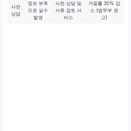
정보 부족
사전 상담 및
거절률 30% 감
사전
으로 실수
서류 검토 서
소 (법무부 권
상담
발생
비스
고)