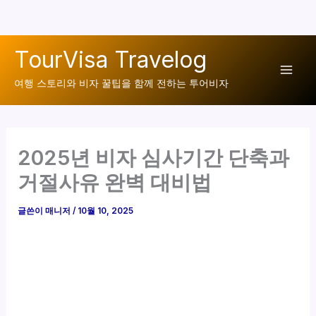
콘
TourVisa Travelog
텐
Mai
츠
여행 스토리와 비자 꿀팁을 함께 전하는 투어비자
로
Men
건
너
2025년 비자 심사기간 단축과
뛰
기
거절사유 완벽 대비법
글쓴이
매니저
/
10월 10, 2025