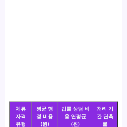
체류
평균 행
법률 상담 비
처리 기
자격
정 비용
용 연평균
간 단축
유형
(원)
(원)
률