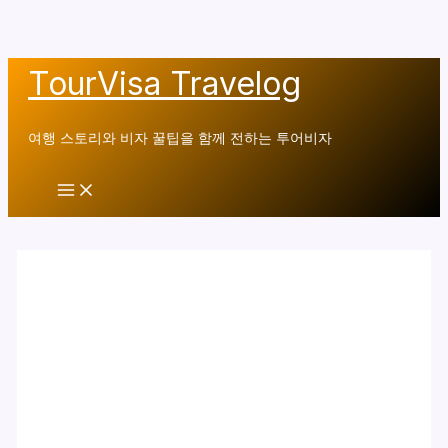
콘
TourVisa Travelog
텐
츠
여행 스토리와 비자 꿀팁을 함께 전하는 투어비자
로
건
Main
너
Menu
뛰
기