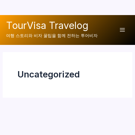
콘
TourVisa Travelog
텐
Mai
츠
여행 스토리와 비자 꿀팁을 함께 전하는 투어비자
로
Men
건
너
뛰
Uncategorized
기