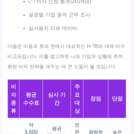
L-1 비자 신청 통계(2024년)
글로벌 기업 원격 근무 조사
실사용자 리뷰 데이터
다음은 비용과 효과 면에서 대표적인 H-1B와 대체 비자
비교표입니다. 이를 참고하면 나와 기업의 상황에 최적
화된 비자 전략을 세우는 데 큰 도움이 될 것입니다.
비
주
자
평균
심사 기
요
장점
단점
종
수수료
간
대
류
상
약
전
평균
3,000
문
광범위
높은