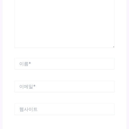
입
력
하
세
요...
이
름
*
이
메
일
*
웹
사
이
트