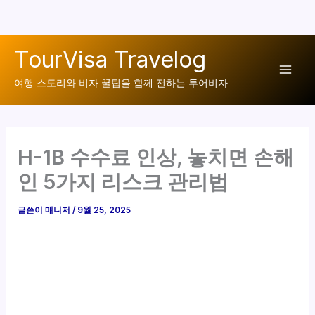
콘
TourVisa Travelog
텐
Mai
츠
여행 스토리와 비자 꿀팁을 함께 전하는 투어비자
로
Men
건
너
H-1B 수수료 인상, 놓치면 손해
뛰
기
인 5가지 리스크 관리법
글쓴이
매니저
/
9월 25, 2025