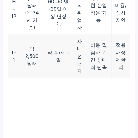
H
60~90일
달러
직
한 산업
비용,
-
(30일 이
(2024
취
적용 가
심사
1B
상 연장
년 기
업
능
지연
중)
준)
자
사
비용 및
적용
약
내
L-
약 45~60
심사 기
대상
2,500
전
1
일
간 상대
제한
달러
근
적 단축
적
자