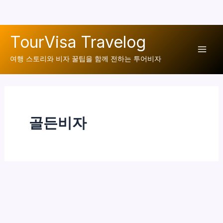
콘
TourVisa Travelog
텐
Mai
츠
여행 스토리와 비자 꿀팁을 함께 전하는 투어비자
로
Men
건
너
뛰
골든비자
기