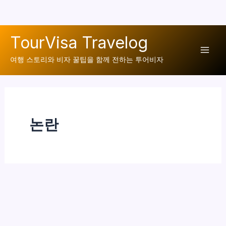
콘
TourVisa Travelog
텐
Mai
츠
여행 스토리와 비자 꿀팁을 함께 전하는 투어비자
로
Men
건
너
뛰
논란
기