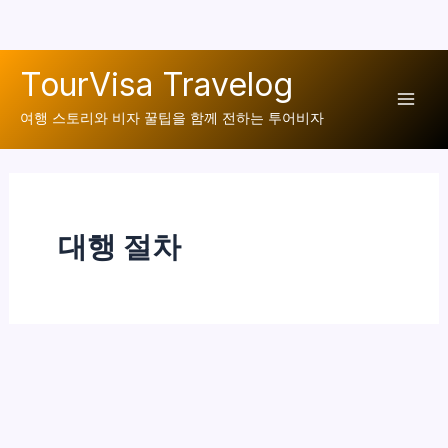
콘
TourVisa Travelog
텐
Mai
츠
여행 스토리와 비자 꿀팁을 함께 전하는 투어비자
로
Men
건
너
뛰
대행 절차
기