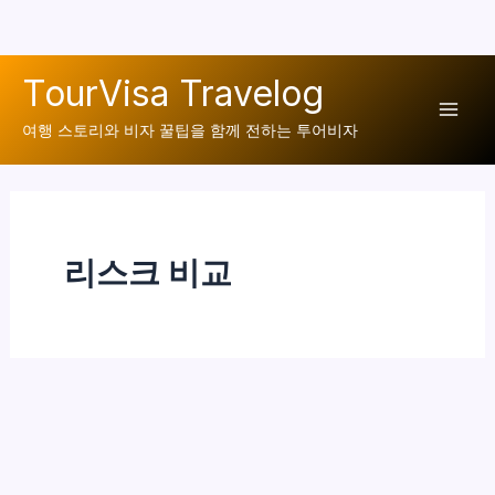
콘
TourVisa Travelog
텐
Mai
츠
여행 스토리와 비자 꿀팁을 함께 전하는 투어비자
로
Men
건
너
뛰
리스크 비교
기