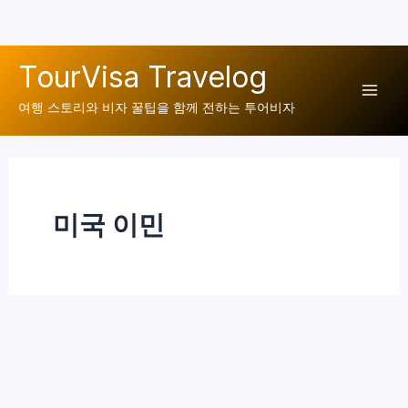
콘
TourVisa Travelog
텐
Mai
츠
여행 스토리와 비자 꿀팁을 함께 전하는 투어비자
로
Men
건
너
뛰
미국 이민
기