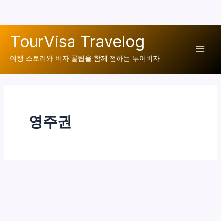
콘
TourVisa Travelog
텐
Mai
츠
여행 스토리와 비자 꿀팁을 함께 전하는 투어비자
로
Men
건
너
뛰
영주권
기