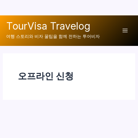
콘
TourVisa Travelog
텐
Mai
츠
여행 스토리와 비자 꿀팁을 함께 전하는 투어비자
로
Men
건
너
뛰
오프라인 신청
기