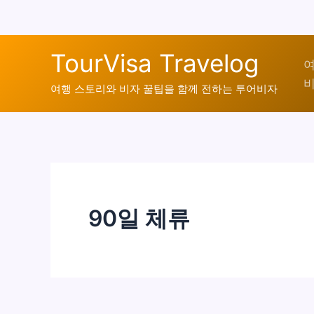
콘
TourVisa Travelog
텐
여
비
츠
여행 스토리와 비자 꿀팁을 함께 전하는 투어비자
로
건
너
뛰
기
90일 체류