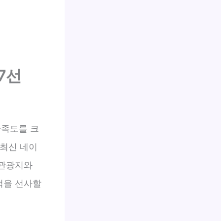
7선
만족도를 크
 최신 네이
 관광지와
억을 선사할