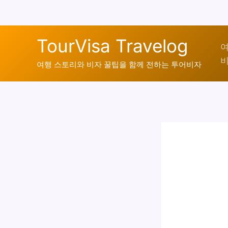
콘
TourVisa Travelog
텐
여
비
츠
여행 스토리와 비자 꿀팁을 함께 전하는 투어비자
로
건
너
뛰
기