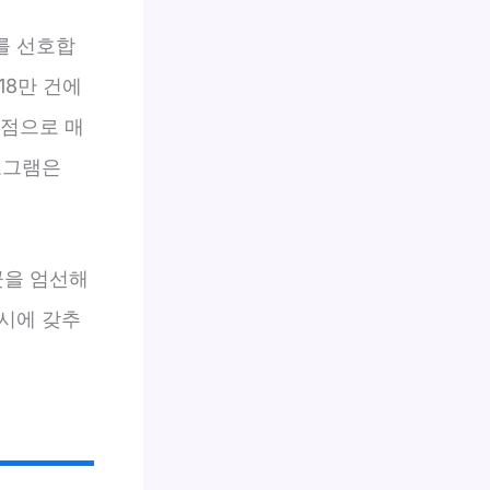
를 선호합
18만 건에
7점으로 매
로그램은
곳을 엄선해
시에 갖추