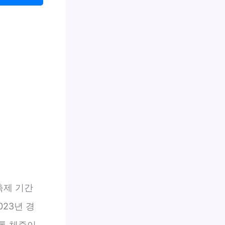
축제 기간
23년 경
통 체증이