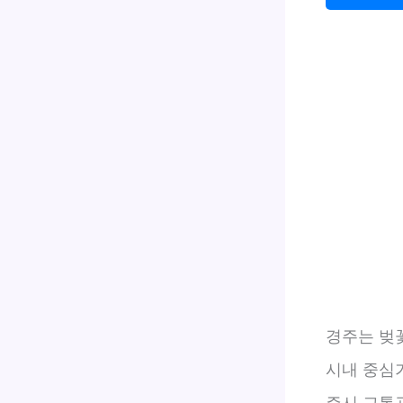
경주는 벚꽃
시내 중심가
주시 교통