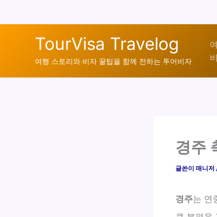
콘
TourVisa Travelog
텐
여
비
츠
여행 스토리와 비자 꿀팁을 함께 전하는 투어비자
로
건
너
뛰
기
경주 
글쓴이
매니저
경주
는 연
큰 불편을 