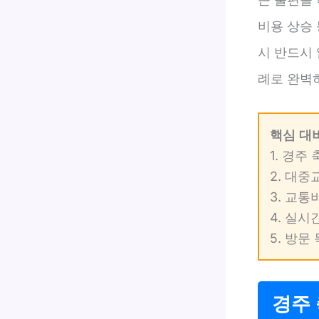
비용 상승
시 반드시
례로 완벽
핵심 대
1. 경주
2. 대중
3. 교
4. 실시
5. 방
경주 