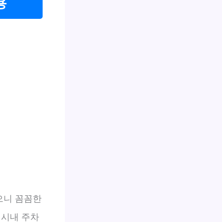
용
으니 꼼꼼한
 시내 주차