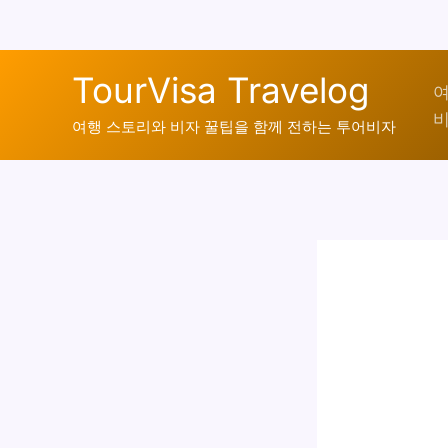
콘
TourVisa Travelog
텐
여
비
츠
여행 스토리와 비자 꿀팁을 함께 전하는 투어비자
로
건
너
뛰
기