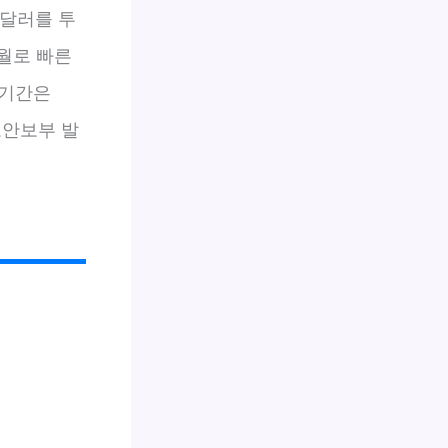
 달러를 투
월로 빠른
 기간은
국토안보부 발