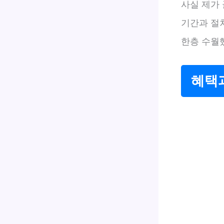
사실 제가
기간과 절
한층 수월
혜택