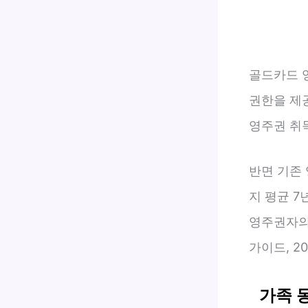
골드카드 
권한을 제공
영주권 취
반면 기존
지 평균 7
영주권자의
가이드, 20
가족 