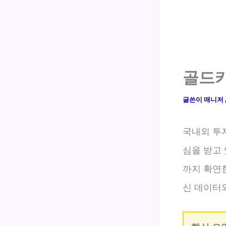
골드카
글쓴이
매니저
국내외 투
심을 받고 
까지 확연
신 데이터