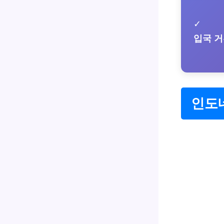
✓
입국 거
인도