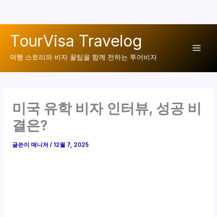
콘
TourVisa Travelog
텐
Mai
츠
여행 스토리와 비자 꿀팁을 함께 전하는 투어비자
로
Men
건
너
미국 유학 비자 인터뷰, 성공 비
뛰
기
결은?
글쓴이
매니저
/
12월 7, 2025