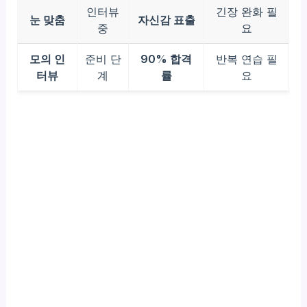
인터뷰
긴장 완화 필
눈 맞춤
자신감 표출
중
요
모의 인
준비 단
90% 합격
반복 연습 필
터뷰
계
률
요