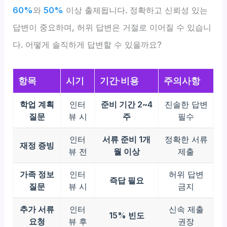
60%
와
50%
이상 출제됩니다. 정확하고 신뢰성 있는
답변이 중요하며, 허위 답변은 거절로 이어질 수 있습니
다. 어떻게 솔직하게 답변할 수 있을까요?
항목
시기
기간·비용
주의사항
학업 계획
인터
준비 기간 2~4
진솔한 답변
질문
뷰 시
주
필수
인터
서류 준비 1개
정확한 서류
재정 증빙
뷰 전
월 이상
제출
가족 정보
인터
허위 답변
즉답 필요
질문
뷰 시
금지
추가 서류
인터
신속 제출
15% 빈도
요청
뷰 후
권장