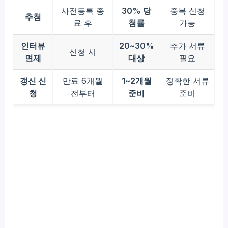
사전등록 종
30% 당
중복 신청
추첨
료 후
첨률
가능
인터뷰
20~30%
추가 서류
신청 시
면제
대상
필요
갱신 신
만료 6개월
1~2개월
정확한 서류
청
전부터
준비
준비