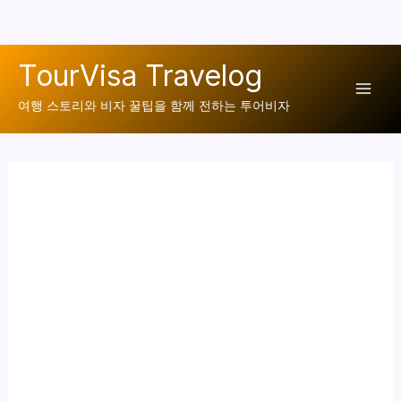
콘
TourVisa Travelog
텐
Mai
츠
여행 스토리와 비자 꿀팁을 함께 전하는 투어비자
로
Men
건
너
뛰
기