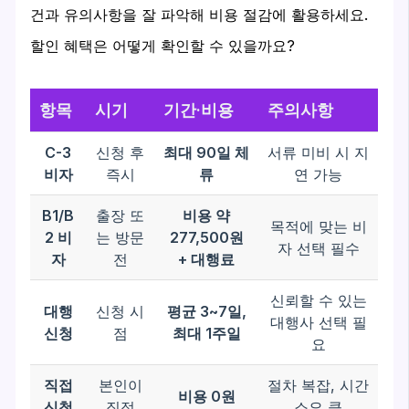
건과 유의사항을 잘 파악해 비용 절감에 활용하세요.
할인 혜택은 어떻게 확인할 수 있을까요?
항목
시기
기간·비용
주의사항
C-3
신청 후
최대 90일 체
서류 미비 시 지
비자
즉시
류
연 가능
B1/B
출장 또
비용 약
목적에 맞는 비
2 비
는 방문
277,500원
자 선택 필수
자
전
+ 대행료
신뢰할 수 있는
대행
신청 시
평균 3~7일,
대행사 선택 필
신청
점
최대 1주일
요
직접
본인이
절차 복잡, 시간
비용 0원
신청
직접
소요 큼