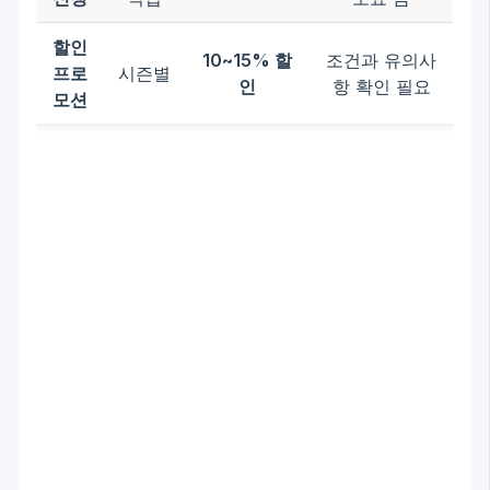
할인
10~15% 할
조건과 유의사
프로
시즌별
인
항 확인 필요
모션