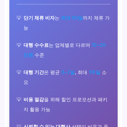
단기 체류 비자
는
최대 90일
까지 체류 가
능
대행 수수료
는 업체별로 다르며
10~20
만원
수준
대행 기간
은 평균
3~7일
, 최대
1주일
소
요
비용 절감
을 위해 할인 프로모션과 패키
지 활용 가능
신뢰할 수 있는 대행사
선택이 비용과 품