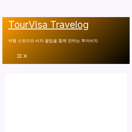
콘
TourVisa Travelog
텐
츠
여행 스토리와 비자 꿀팁을 함께 전하는 투어비자
로
건
Main
너
Menu
뛰
기