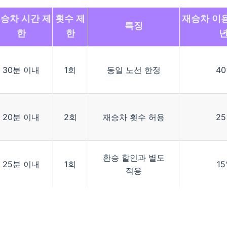
승차 시간 제
횟수 제
재승차 이용
특징
한
한
년
30분 이내
1회
동일 노선 한정
4
20분 이내
2회
재승차 횟수 허용
2
환승 할인과 별도
25분 이내
1회
1
적용