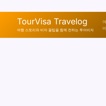
콘
TourVisa Travelog
텐
여
비
츠
여행 스토리와 비자 꿀팁을 함께 전하는 투어비자
로
건
너
뛰
기