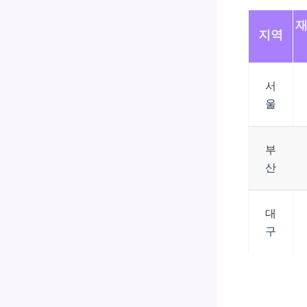
재
지역
서
울
부
산
대
구