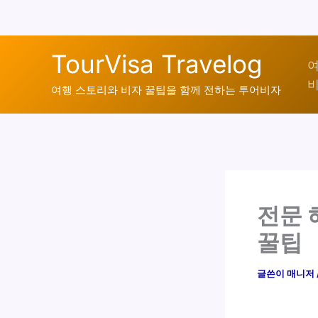
콘
TourVisa Travelog
텐
여
비
츠
여행 스토리와 비자 꿀팁을 함께 전하는 투어비자
로
건
너
뛰
기
전문 
꿀팁
글쓴이
매니저