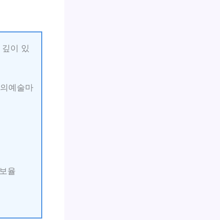
로 깊이 있
 창의예술마
확보율