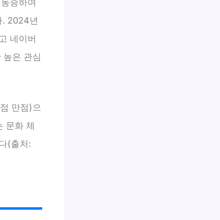
 동승하여
 2024년
섰고 네이버
 높은 관심
5점 만점)으
는 문화 체
다(출처: