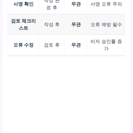
작성 완
서명 확인
무관
서명 오류 주의
료 후
검토 체크리
작성 후
무관
오류 예방 필수
스트
비자 승인률 증
오류 수정
검토 후
무관
가