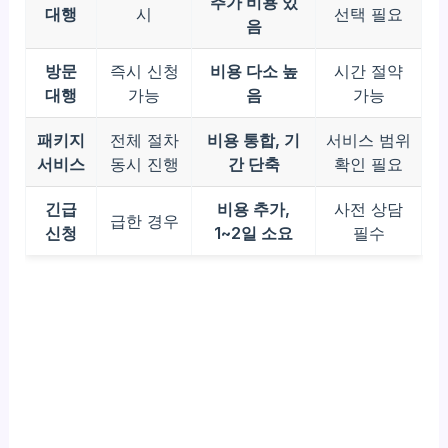
추가 비용 있
대행
시
선택 필요
음
방문
즉시 신청
비용 다소 높
시간 절약
대행
가능
음
가능
패키지
전체 절차
비용 통합, 기
서비스 범위
서비스
동시 진행
간 단축
확인 필요
긴급
비용 추가,
사전 상담
급한 경우
신청
1~2일 소요
필수