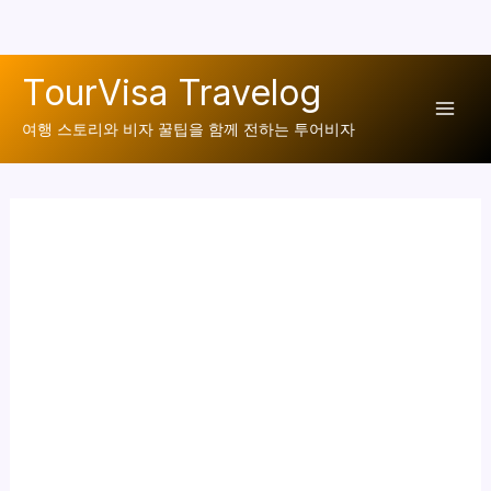
콘
TourVisa Travelog
텐
Mai
츠
여행 스토리와 비자 꿀팁을 함께 전하는 투어비자
로
Men
건
너
뛰
기