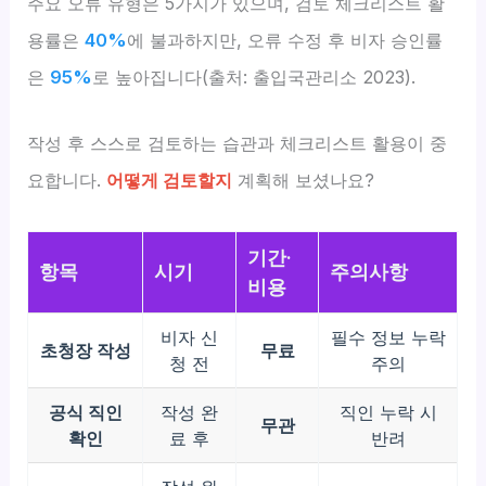
주요 오류 유형은 5가지가 있으며, 검토 체크리스트 활
용률은
40%
에 불과하지만, 오류 수정 후 비자 승인률
은
95%
로 높아집니다(출처: 출입국관리소 2023).
작성 후 스스로 검토하는 습관과 체크리스트 활용이 중
요합니다.
어떻게 검토할지
계획해 보셨나요?
기간·
항목
시기
주의사항
비용
비자 신
필수 정보 누락
초청장 작성
무료
청 전
주의
공식 직인
작성 완
직인 누락 시
무관
확인
료 후
반려