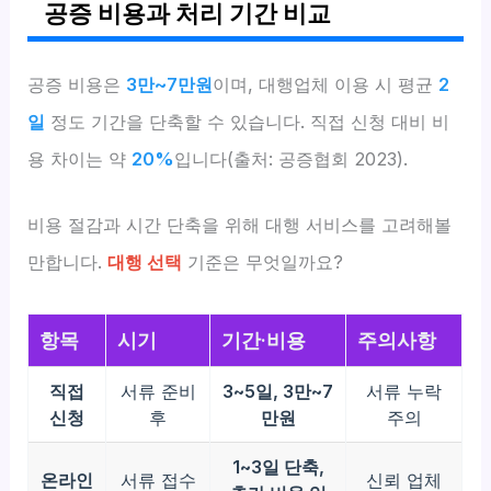
공증 비용과 처리 기간 비교
공증 비용은
3만~7만원
이며, 대행업체 이용 시 평균
2
일
정도 기간을 단축할 수 있습니다. 직접 신청 대비 비
용 차이는 약
20%
입니다(출처: 공증협회 2023).
비용 절감과 시간 단축을 위해 대행 서비스를 고려해볼
만합니다.
대행 선택
기준은 무엇일까요?
항목
시기
기간·비용
주의사항
직접
서류 준비
3~5일, 3만~7
서류 누락
신청
후
만원
주의
1~3일 단축,
온라인
서류 접수
신뢰 업체