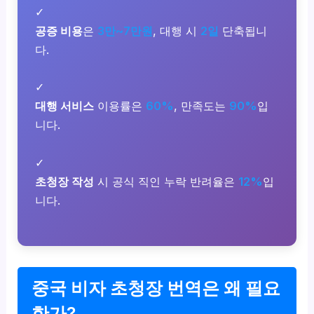
✓
공증 비용
은
3만~7만원
, 대행 시
2일
단축됩니
다.
✓
대행 서비스
이용률은
60%
, 만족도는
90%
입
니다.
✓
초청장 작성
시 공식 직인 누락 반려율은
12%
입
니다.
중국 비자 초청장 번역은 왜 필요
한가?