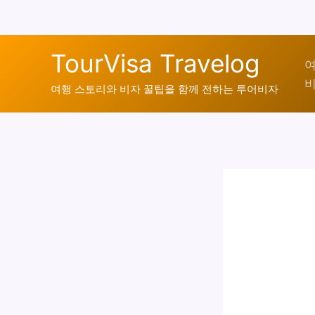
콘
TourVisa Travelog
텐
여
비
츠
여행 스토리와 비자 꿀팁을 함께 전하는 투어비자
로
건
너
뛰
기