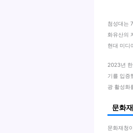
첨성대는 
화유산의 
현대 미디
2023년 
기를 입증
광 활성화
문화재
문화재청이