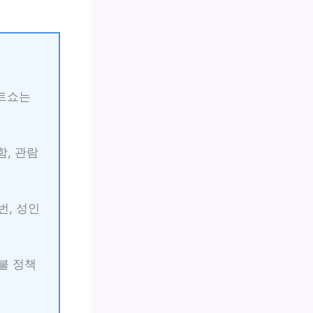
이트쇼는
함, 관람
번, 성인
환불 정책