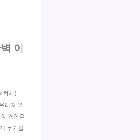
벽 이
 펼쳐지는
우러져 역
못할 경험을
실제 후기를