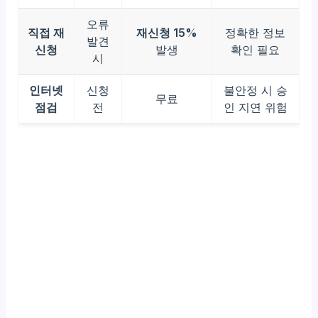
오류
직접 재
재신청 15%
정확한 정보
발견
신청
발생
확인 필요
시
인터넷
신청
불안정 시 승
무료
점검
전
인 지연 위험