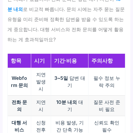
분 내외
로 비교적 빠릅니다. 문의 시에는 자주 묻는 질문
유형을 미리 준비해 정확한 답변을 받을 수 있도록 하는
게 중요합니다. 대행 서비스와 전화 문의를 어떻게 활용
하는 게 효과적일까요?
항목
시기
기간·비용
주의사항
지연
Webfo
3~5일
답변 대
필수 정보 누
발생
rm 문의
기
락 주의
시
전화 문
지연
10분 내외
대
질문 사전 준
의
시
기
비 필요
대행 서
신청
비용 발생, 기
신뢰도 확인
비스
전후
간 단축 가능
필수