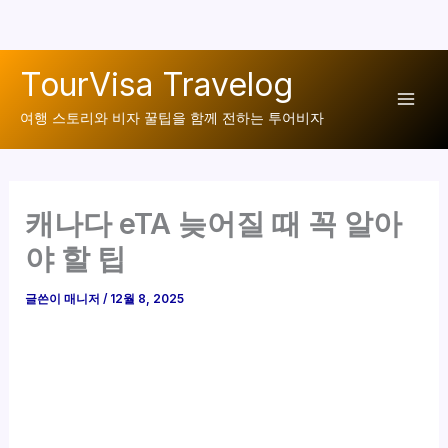
콘
TourVisa Travelog
텐
Mai
츠
여행 스토리와 비자 꿀팁을 함께 전하는 투어비자
로
Men
건
너
캐나다 eTA 늦어질 때 꼭 알아
뛰
기
야 할 팁
글쓴이
매니저
/
12월 8, 2025