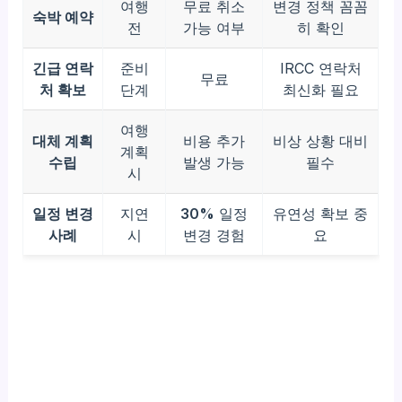
여행
무료 취소
변경 정책 꼼꼼
숙박 예약
전
가능 여부
히 확인
긴급 연락
준비
IRCC 연락처
무료
처 확보
단계
최신화 필요
여행
대체 계획
비용 추가
비상 상황 대비
계획
수립
발생 가능
필수
시
일정 변경
지연
30%
일정
유연성 확보 중
사례
시
변경 경험
요