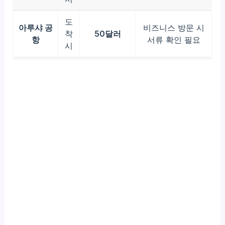
도
아루샤 공
비즈니스 방문 시
착
50달러
항
서류 확인 필요
시