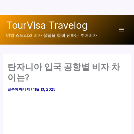
콘
TourVisa Travelog
텐
Mai
츠
여행 스토리와 비자 꿀팁을 함께 전하는 투어비자
로
Men
건
너
탄자니아 입국 공항별 비자 차
뛰
기
이는?
글쓴이
매니저
/
11월 13, 2025