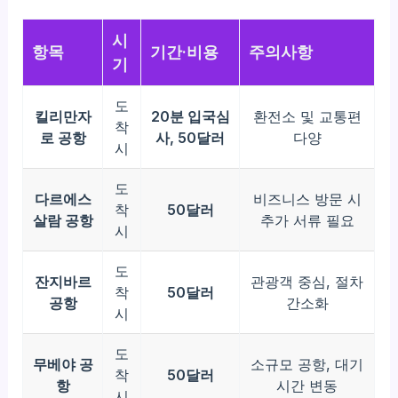
시
항목
기간·비용
주의사항
기
도
킬리만자
20분 입국심
환전소 및 교통편
착
로 공항
사, 50달러
다양
시
도
다르에스
비즈니스 방문 시
착
50달러
살람 공항
추가 서류 필요
시
도
잔지바르
관광객 중심, 절차
착
50달러
공항
간소화
시
도
무베야 공
소규모 공항, 대기
착
50달러
항
시간 변동
시