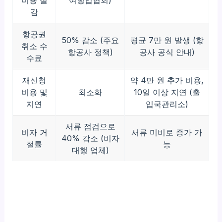
비용 절
여행업협회)
감
항공권
50% 감소 (주요
평균 7만 원 발생 (항
취소 수
항공사 정책)
공사 공식 안내)
수료
재신청
약 4만 원 추가 비용,
비용 및
최소화
10일 이상 지연 (출
지연
입국관리소)
서류 점검으로
비자 거
서류 미비로 증가 가
40% 감소 (비자
절률
능
대행 업체)