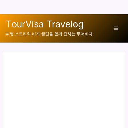
콘
TourVisa Travelog
텐
Mai
츠
여행 스토리와 비자 꿀팁을 함께 전하는 투어비자
로
Men
건
너
뛰
기